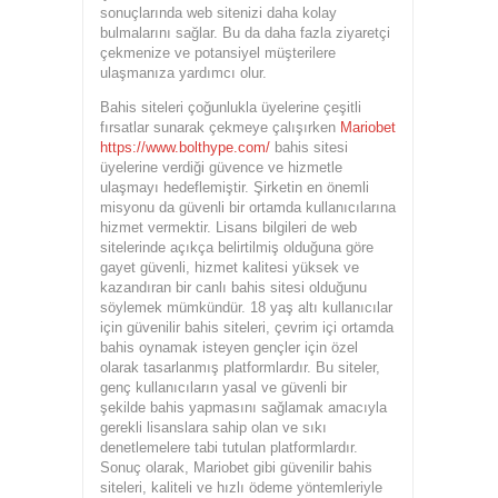
sonuçlarında web sitenizi daha kolay
bulmalarını sağlar. Bu da daha fazla ziyaretçi
çekmenize ve potansiyel müşterilere
ulaşmanıza yardımcı olur.
Bahis siteleri çoğunlukla üyelerine çeşitli
fırsatlar sunarak çekmeye çalışırken
Mariobet
https://www.bolthype.com/
bahis sitesi
üyelerine verdiği güvence ve hizmetle
ulaşmayı hedeflemiştir. Şirketin en önemli
misyonu da güvenli bir ortamda kullanıcılarına
hizmet vermektir. Lisans bilgileri de web
sitelerinde açıkça belirtilmiş olduğuna göre
gayet güvenli, hizmet kalitesi yüksek ve
kazandıran bir canlı bahis sitesi olduğunu
söylemek mümkündür. 18 yaş altı kullanıcılar
için güvenilir bahis siteleri, çevrim içi ortamda
bahis oynamak isteyen gençler için özel
olarak tasarlanmış platformlardır. Bu siteler,
genç kullanıcıların yasal ve güvenli bir
şekilde bahis yapmasını sağlamak amacıyla
gerekli lisanslara sahip olan ve sıkı
denetlemelere tabi tutulan platformlardır.
Sonuç olarak, Mariobet gibi güvenilir bahis
siteleri, kaliteli ve hızlı ödeme yöntemleriyle