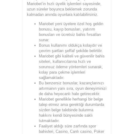
Mariobet’in hızlı üyelik işlemleri sayesinde,
uzun süreler boyunca beklemek zorunda
kalmadan anında oyunlara katılabilirsiniz.
Mariobet yeni üyelere özel hoş geldin
bonusu, kayıp bonusları, yatırım
bonusları ve ücretsiz bahis fırsatları
sunar.
Bonus kullanımı oldukça kolaydır ve
çevrim şartları şeffaf şekilde belirtilir.
Mariobet gibi kaliteli ve güvenilir bahis
siteleri, kullanıcılarına hızlı ve
sorunsuz ödeme yöntemleri sunarak,
kolay para çekme işlemleri
sağlamaktadır.
Bu benzersiz bonuslar, kazançlarınızı
artırmanın yanı sıra, oyun deneyiminizi
de daha heyecanlı hale getirecektir.
Mariobet genellikle herhangi bir belge
talep etmez ama gerektiği durumlarda
sizden belge talebinde bulunma
hakkını kendi bünyesinde saklı
tutmaktadır.
Faaliyet aldığı süre zarfında spor
bahisleri, Casino, Canlı casino, Poker