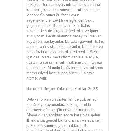
bekliyor. Burada heyecanlı bahis oyunlarına
katılarak, kazanma şansınızı artırabilirsiniz.
Mariobet’in sunduğu farklı oyun
seçenekleriyle, zevkli ve eğlenceli vakit
geçirebilirsiniz. Bununla birlikte, bahis
severler için de birçok değerli bilgi ve ipucu
sunuyoruz. Bahis alanında deneyimli olanlar
veya yeni başlayanlar, buradan güvenilir bahis
siteleri, bahis stratejileri, oranlar, tahminler ve
daha fazlası hakkında bilgi edinebilir. Sizler
için özel olarak seçtiğimiz bahis siteleriyle,
kazanma şansınızı artırmak için adımlarınızı
atabilirsiniz. Mariobet, güvenilirlik ve kullanıcı
memnuniyeti konusunda öncelikli olarak
hizmet verir.
Mariobet Düşük Volatilite Slotlar 2025
Detaylı fonksiyon sistemleri ve çok amaçlı
menüleriyle oyunculara kazançlar elde
ettirmeye gün be gün devam etmektedir.
Siteye giriş yaptıktan sonra karşınıza gelen
ilk ekranda güncel bahis oranları ve avantajlı
paketlerin sunumu yapılmaktadır. Bu
makalemizde sizlere Mariobet bahis sitesinin