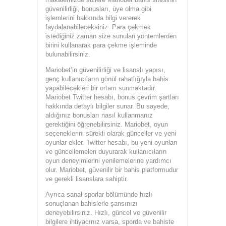
güvenilirliği, bonusları, üye olma gibi
işlemlerini hakkında bilgi vererek
faydalanabileceksiniz. Para çekmek
istediğiniz zaman size sunulan yöntemlerden
birini kullanarak para çekme işleminde
bulunabilirsiniz.
Mariobet’in güvenilirliği ve lisanslı yapısı,
genç kullanıcıların gönül rahatlığıyla bahis
yapabilecekleri bir ortam sunmaktadır.
Mariobet Twitter hesabı, bonus çevrim şartları
hakkında detaylı bilgiler sunar. Bu sayede,
aldığınız bonusları nasıl kullanmanız
gerektiğini öğrenebilirsiniz. Mariobet, oyun
seçeneklerini sürekli olarak günceller ve yeni
oyunlar ekler. Twitter hesabı, bu yeni oyunları
ve güncellemeleri duyurarak kullanıcıların
oyun deneyimlerini yenilemelerine yardımcı
olur. Mariobet, güvenilir bir bahis platformudur
ve gerekli lisanslara sahiptir.
Ayrıca sanal sporlar bölümünde hızlı
sonuçlanan bahislerle şansınızı
deneyebilirsiniz. Hızlı, güncel ve güvenilir
bilgilere ihtiyacınız varsa, sporda ve bahiste