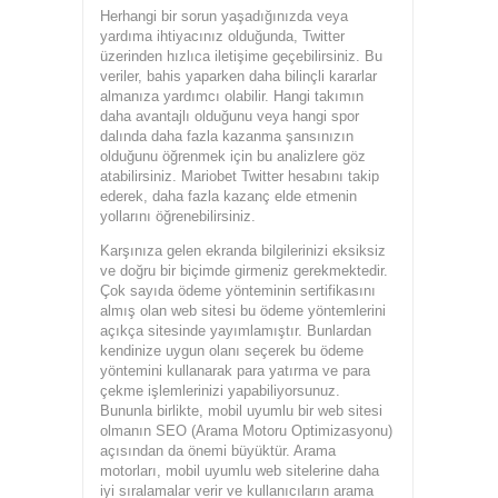
Herhangi bir sorun yaşadığınızda veya
yardıma ihtiyacınız olduğunda, Twitter
üzerinden hızlıca iletişime geçebilirsiniz. Bu
veriler, bahis yaparken daha bilinçli kararlar
almanıza yardımcı olabilir. Hangi takımın
daha avantajlı olduğunu veya hangi spor
dalında daha fazla kazanma şansınızın
olduğunu öğrenmek için bu analizlere göz
atabilirsiniz. Mariobet Twitter hesabını takip
ederek, daha fazla kazanç elde etmenin
yollarını öğrenebilirsiniz.
Karşınıza gelen ekranda bilgilerinizi eksiksiz
ve doğru bir biçimde girmeniz gerekmektedir.
Çok sayıda ödeme yönteminin sertifikasını
almış olan web sitesi bu ödeme yöntemlerini
açıkça sitesinde yayımlamıştır. Bunlardan
kendinize uygun olanı seçerek bu ödeme
yöntemini kullanarak para yatırma ve para
çekme işlemlerinizi yapabiliyorsunuz.
Bununla birlikte, mobil uyumlu bir web sitesi
olmanın SEO (Arama Motoru Optimizasyonu)
açısından da önemi büyüktür. Arama
motorları, mobil uyumlu web sitelerine daha
iyi sıralamalar verir ve kullanıcıların arama