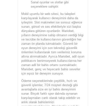
Sanal oyunlar ve slotlar gibi
seçeneklere sahiptir.
Mobil uyumlu bir web sitesi, bu talepleri
karşılayarak kullanıcı deneyimini daha da
iyileştirir. Slot makineleri ise sonsuz eğlence
sunan, görsel ve ses efektleriyle sizi başka
dünyalara götüren oyunlardır. Mariobet,
yılların deneyimine sahip olmanın verdiği bilgi
ve tecrübe ile kullanıcılarının güvenliğini her
zaman ön planda tutmaktadır. Güvenli bir
oyun deneyimi için son teknoloji güvenlik
önlemleri kullanılarak tüm verileriniz koruma
altına alınmaktadır. Ayrıca Mariobet, adil oyun
politikasını benimseyerek kullanıcılarına her
zaman adil bir bahis ortamı sunmaktadır.
Mariobet, genç ve heyecanlı bahis severler
için eşsiz bir deneyim sunuyor.
Ödeme seçeneklerinde çeşitlilik, hızlı ve
güvenli işlemler, 7/24 müşteri desteği gibi
avantajlarla size en iyi bahis deneyimini
sunar. Birçok farklı spor dalında oynanan
karşılaşmaları canlı olarak takip edebilir ve
anlık olarak bahislerinizi