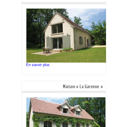
En savoir plus
Maison « La Garenne »