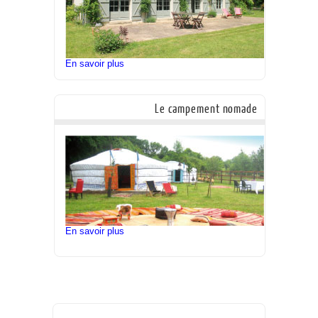
En savoir plus
Le campement nomade
En savoir plus