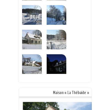
Maison « La Thébaïde »