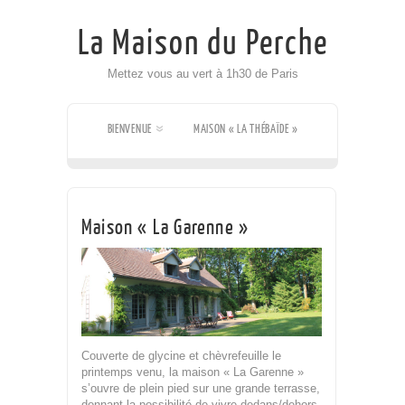
La Maison du Perche
Mettez vous au vert à 1h30 de Paris
BIENVENUE
MAISON « LA THÉBAÏDE »
MAISON « LA GARENNE »
Maison « La Garenne »
UN ENVIRONNEMENT CHAMPÊTRE
LES ACTIVITÉS
PLAN D’ACCÈS
RÉSERVATION / CONTACT
Couverte de glycine et chèvrefeuille le
printemps venu, la maison « La Garenne »
s’ouvre de plein pied sur une grande terrasse,
donnant la possibilité de vivre dedans/dehors