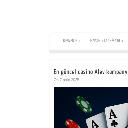
BIENVENUE
MAISON « LA THÉBAÏDE »
En güncel casino Alev kampanya
On 7 août 2025