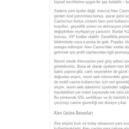
kişisel tercihlerine uygun bir şey bulabilir – 
Sadece yeni üyeler değil, mevcut Alev Casino
günleri özel yatırımlara bonus, pazar günü üc
Casino’nun bonus sistemi hem yeni kullanıcıl
koşulları, geçerlilik süresi ve aktivasyon yön
değişiklikler myAlpari’ye yansıtılır. Bunlar %
bonusu, VIP kodları olabilir. Genellikle promosy
bildirimlerle veya e-posta ile gelir. Popüler,
entegre edilmiştir. Alev Casino’daki slotlar dü
getirmek için profil sayfasından ilgili promosy
Resmi sitede Alevcasino yeni giriş adresi üz
görebilirsiniz. Buna ek olarak üyelerin tüm bi
bahis yapma gibi, canlı seçenekler de güzel 
doğrudan erişim, resmi web sitemizdeki g
de mobil casino kullanıcıları için veri güven
erişim, resmi web adresimiz üzerinden sağlan
kaydettikleri yer imleri sayesinde tek tıkla s
Bu yöntemde SSL sertifikası ve iki faktörlü 
çevrimiçi casino güvenliği üst düzeye çıkar.
Alev Casino Bonusları
Site erişimi hızlı ve kolay olmasının yanı sır
kullanılmaktadır. Alev casino para çekme güv