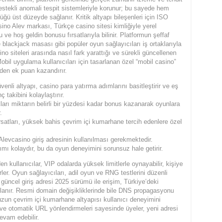
 destekli anomali tespit sistemleriyle korunur; bu sayede hem
ğü üst düzeyde sağlanır. Kritik altyapı bileşenleri için ISO
Casino Alev markası, Türkçe casino sitesi kimliğiyle yerel
e hoş geldin bonusu fırsatlarıyla bilinir. Platformun şeffaf
 blackjack masası gibi popüler oyun sağlayıcıları iş ortaklarıyla
ino siteleri arasında nasıl fark yarattığı ve sürekli güncellenen
obil uygulama kullanıcıları için tasarlanan özel “mobil casino”
den ek puan kazandırır.
enli altyapı, casino para yatırma adımlarını basitleştirir ve eş
 takibini kolaylaştırır.
ları miktarın belirli bir yüzdesi kadar bonus kazanarak oyunlara
.
rsatları, yüksek bahis çevrim içi kumarhane tercih edenlere özel
Alevcasino giriş adresinin kullanılması gerekmektedir.
ımı kolaydır, bu da oyun deneyimini sorunsuz hale getirir.
 kullanıcılar, VIP odalarda yüksek limitlerle oynayabilir, kişiye
irler. Oyun sağlayıcıları, adil oyun ve RNG testlerini düzenli
güncel giriş adresi 2025 sürümü ile erişim, Türkiye’deki
ğlanır. Resmi domain değişikliklerinde bile DNS propagasyonu
zun çevrim içi kumarhane altyapısı kullanıcı deneyimini
i ve otomatik URL yönlendirmeleri sayesinde üyeler, yeni adresi
vam edebilir.