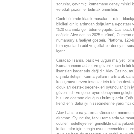
sorunlar, çevrimiçi kumarhane deneyiminizi kes
ve etkili çözümler bulmak önemlidir.
Canlı bölümde klasik masaları – rulet, blackja
bilgileri girilir, ardından doğrulama e-postas
%20 oranında geri ödeme yapılır. Cashback tut
değildir. Alev casino 2025 sürümü, Curaçao 
numarasıyla faaliyet gösterir. Platform, 128-b
tüm oyunlarda adil ve şeffaf bir deneyim suna
içerir.
Curacao lisansı, basit ve uygun maliyetli olm
Kumarhanenin adalet ve güvenlik için belirli k
lisansları kadar sıkı değildir. Alev Casino, m
dışında iletişim kurma yollarını artırarak daha
konuşmayı seven insanlar için telefon destek 
oldukları destek seçenekleri oyuncular için i
güvenilirdir ve genel oyun deneyimini geliştiri
hızlı ve dostane olduğunu bulmuşlardır. Çoğu s
kendilerini daha iyi hissetmelerine yardımcı o
Alev bahis para yatırma sürecinde, minimum 5
alınmaz. Oyuncular, farklı temalarda ve tasa
ödülleri hedefleyenler, genellikle daha yükse
kullanıcılar için zengin oyun seçenekleri su