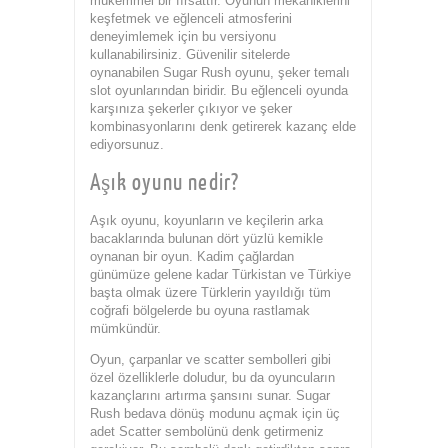
mükemmel bir fırsattır. Oyunun mekaniklerini
keşfetmek ve eğlenceli atmosferini
deneyimlemek için bu versiyonu
kullanabilirsiniz. Güvenilir sitelerde
oynanabilen Sugar Rush oyunu, şeker temalı
slot oyunlarından biridir. Bu eğlenceli oyunda
karşınıza şekerler çıkıyor ve şeker
kombinasyonlarını denk getirerek kazanç elde
ediyorsunuz.
Aşık oyunu nedir?
Aşık oyunu, koyunların ve keçilerin arka
bacaklarında bulunan dört yüzlü kemikle
oynanan bir oyun. Kadim çağlardan
günümüze gelene kadar Türkistan ve Türkiye
başta olmak üzere Türklerin yayıldığı tüm
coğrafi bölgelerde bu oyuna rastlamak
mümkündür.
Oyun, çarpanlar ve scatter sembolleri gibi
özel özelliklerle doludur, bu da oyuncuların
kazançlarını artırma şansını sunar. Sugar
Rush bedava dönüş modunu açmak için üç
adet Scatter sembolünü denk getirmeniz