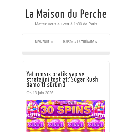
La Maison du Perche
Mettez vous au vert à 1h30 de Paris
BIENVENUE
MAISON « LA THÉBAÏDE »
MAISON « LA GARENNE »
Yatırımsız pratik yap ve
stratejini test et: Sugar Rush
demo tl sürümü
UN ENVIRONNEMENT CHAMPÊTRE
LES ACTIVITÉS
On 13 juin 2026
PLAN D’ACCÈS
RÉSERVATION / CONTACT