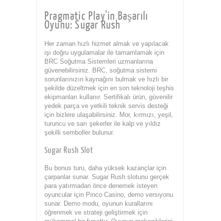
Pragmatic Play’in Başarılı
Oyunu: Sugar Rush
Her zaman hızlı hizmet almak ve yapılacak
işi doğru uygulamalar ile tamamlamak için
BRC Soğutma Sistemleri uzmanlarına
güvenebilirsiniz. BRC, soğutma sistemi
sorunlarınızın kaynağını bulmak ve hızlı bir
şekilde düzeltmek için en son teknoloji teşhis
ekipmanları kullanır. Sertifikalı ürün, güvenilir
yedek parça ve yetkili teknik servis desteği
için bizlere ulaşabilirsiniz. Mor, kırmızı, yeşil,
turuncu ve sarı şekerler ile kalp ve yıldız
şekilli semboller bulunur.
Sugar Rush Slot
Bu bonus turu, daha yüksek kazançlar için
çarpanlar sunar. Sugar Rush slotunu gerçek
para yatırmadan önce denemek isteyen
oyuncular için Pinco Casino, demo versiyonu
sunar. Demo modu, oyunun kurallarını
öğrenmek ve strateji geliştirmek için