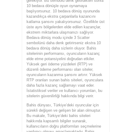
gerekiyor. Bu sembolü denk getirdikten sonra
10 bedava dönüşle oyun oynamaya
başlıyorsunuz. 10 bedava dönüş oyununda
kazandıkça ekstra çarpanlarla kazancını
katlama şansını yakalıyorsunuz. Özellikle üst
üste aynı bölgelerden elde edilen kazançlar,
ekstrem miktarlara ulaşmanızı sağlıyor.
Bedava dönüş modu içinde 3 Scatter
sembolünü daha denk getirirseniz ekstra 10
bedava dönüş daha sizlerin oluyor. Bahis
sitelerinin performansı, oyuncuların kazanç
elde etme potansiyelini doğrudan etkiler.
Yüksek geri ödeme yüzdeleri (RTP) ve
düzenli ödeme performansı olan siteler,
oyuncuların kazanma şansını artırır. Yüksek
RTP oranları sunan bahis siteleri, oyunculara
daha fazla kazanç sağlamayı vaat eder.
İstatistiksel veriler ve kullanıcı yorumları, bu
sitelerin güvenilirliği hakkında bilgi verir.
Bahis dünyası, Türkiye’deki oyuncular için
sürekli değişen ve gelişen bir alan olmuştur.
Bu makale, Türkiye’deki bahis siteleri
hakkında kapsamlı bilgiler sunarak,
kullanıcıların doğru platformları seçmelerine
yardımcı olmayı amaçlamaktadır. Bahis